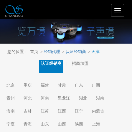
T
o
g
g
l
e
n
您的位置：
首页
>
经销代理
>
认证经销商
>
天津
a
v
认证经销商
招商加盟
i
g
a
t
北京
重庆
福建
甘肃
广东
广西
i
o
贵州
河北
河南
黑龙江
湖北
湖南
n
海南
吉林
江苏
江西
辽宁
内蒙古
宁夏
青海
山东
山西
陕西
上海