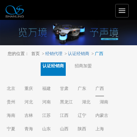
T
o
g
g
l
e
n
您的位置：
首页
>
经销代理
>
认证经销商
>
广西
a
v
认证经销商
招商加盟
i
g
a
t
北京
重庆
福建
甘肃
广东
广西
i
o
贵州
河北
河南
黑龙江
湖北
湖南
n
海南
吉林
江苏
江西
辽宁
内蒙古
宁夏
青海
山东
山西
陕西
上海