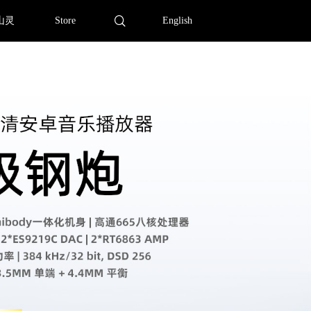
山灵
Store
English