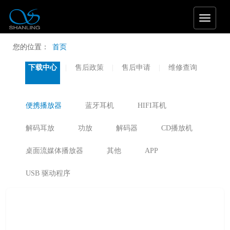
T
o
g
您的位置：
首页
g
l
下载中心
售后政策
售后申请
维修查询
e
n
a
v
便携播放器
蓝牙耳机
HIFI耳机
i
g
解码耳放
功放
解码器
CD播放机
a
t
桌面流媒体播放器
其他
APP
i
o
n
USB 驱动程序