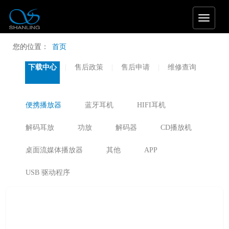
T
o
g
您的位置：
首页
g
l
下载中心
售后政策
售后申请
维修查询
e
n
a
v
便携播放器
蓝牙耳机
HIFI耳机
i
g
解码耳放
功放
解码器
CD播放机
a
t
桌面流媒体播放器
其他
APP
i
o
n
USB 驱动程序