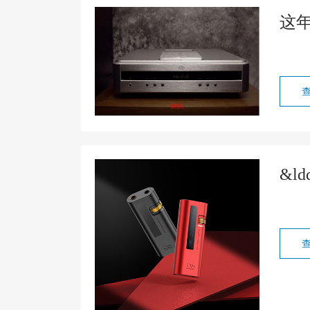
这年
&l