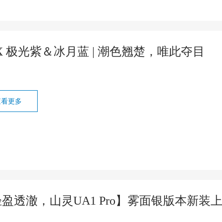
X 极光紫＆冰月蓝 | 潮色翘楚，唯此夺目
查看更多
盈透澈，山灵UA1 Pro】雾面银版本新装上市