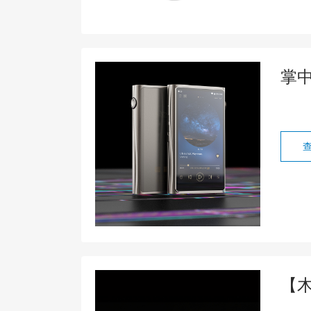
掌中
【木